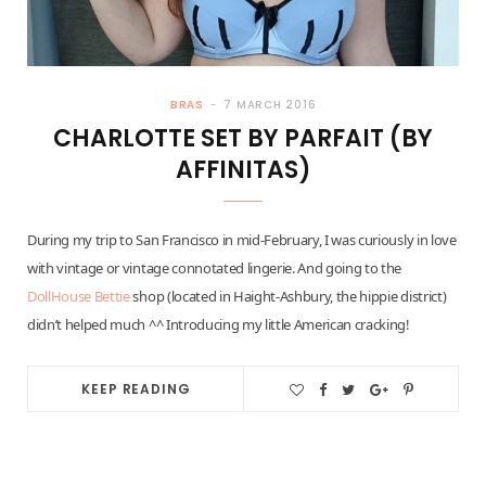
BRAS
7 MARCH 2016
CHARLOTTE SET BY PARFAIT (BY
AFFINITAS)
During my trip to San Francisco in mid-February, I was curiously in love
with vintage or vintage connotated lingerie. And going to the
DollHouse Bettie
shop (located in Haight-Ashbury, the hippie district)
didn’t helped much ^^ Introducing my little American cracking!
KEEP READING