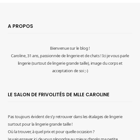
A PROPOS
Bienvenue sur le blog !
Caroline, 31 ans, passionnée de lingerie et de chats ! Ici je vous parle
lingerie (surtout de lingerie grande taille), image du corps et
acceptation de soi ;-)
LE SALON DE FRIVOLITÉS DE MLLE CAROLINE
Pas toujours évident de s’y retrouver dans les étalages de lingerie
surtout pour la lingerie grande taille !
Où la trouver, à quel prix et pour quelle occasion ?
Je vais essayer ici de vous répondre au mieux d’après ma petite