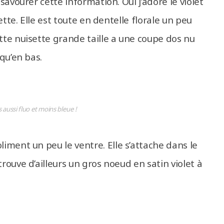
 savourer cette information. Oui j’adore le violet
lette. Elle est toute en dentelle florale un peu
ette nuisette grande taille a une coupe dos nu
squ’en bas.
as aussi fluo et moins bleue !
liment un peu le ventre. Elle s’attache dans le
trouve d’ailleurs un gros noeud en satin violet à