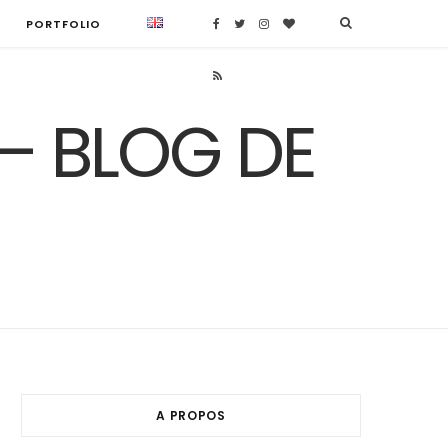
PORTFOLIO
F
T
I
B
a
w
n
l
R
c
i
s
o
S
e
t
t
g
S
b
t
a
L
o
e
g
o
o
r
r
v
k
a
i
m
n
A PROPOS