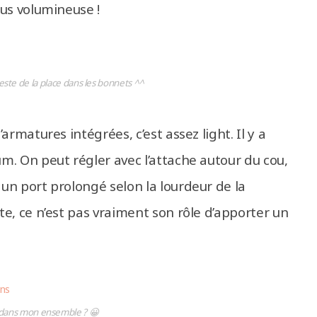
lus volumineuse !
 reste de la place dans les bonnets ^^
rmatures intégrées, c’est assez light. Il y a
m. On peut régler avec l’attache autour du cou,
un port prolongé selon la lourdeur de la
e, ce n’est pas vraiment son rôle d’apporter un
ien dans mon ensemble ? 😀