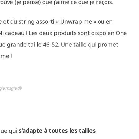
ouve (je pense) que j’aime ce que je reçois.
tte et du string assorti « Unwrap me » ou en
oli cadeau ! Les deux produits sont dispo en One
que grande taille 46-52. Une taille qui promet
mme !
ie magie 😀
ique qui
s’adapte à toutes les tailles