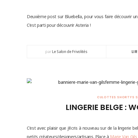
Deuxième post sur Bluebella, pour vous faire découvrir un 
C’est parti pour découvrir Asteria !
par
Le Salon de Frivolités
LIR
CULOTTES SHORTYS S
LINGERIE BELGE : 
C’est avec plaisir que j’écris à nouveau sur de la lingeri
petits créateurs/designers/artisans. Place à
Marie Van Gils