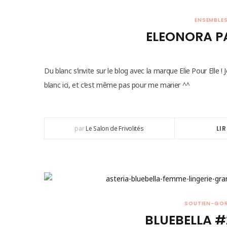
ENSEMBLE
ELEONORA PA
Du blanc s’invite sur le blog avec la marque Elie Pour Elle !
blanc ici, et c’est même pas pour me marier ^^
par
Le Salon de Frivolités
LIR
SOUTIEN-GO
BLUEBELLA #