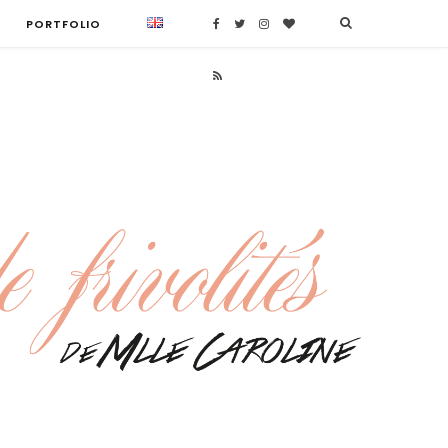
PORTFOLIO
F
T
I
B
a
w
n
l
R
c
i
s
o
S
e
t
t
g
S
b
t
a
L
o
e
g
o
o
r
r
v
k
a
i
m
n